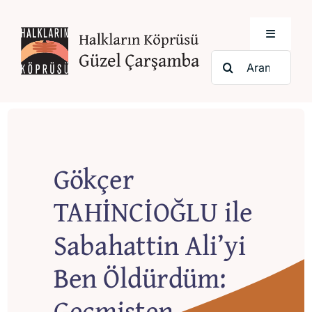
Skip
to
Toggle
content
Navigati
Ara:
Anasayfa
Biz Kimiz
Gökçer
Etkinlik Takvimi
TAHİNCİOĞLU ile
Kategoriler
Sabahattin Ali’yi
Ben Öldürdüm:
Indeks
Geçmişten